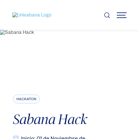
Pasar
al
contenido
MENÚ
principal
HACKATON
Sabana Hack
Inicio: 01 de Noviembre de