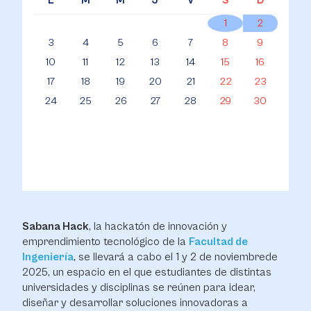
L
M
M
J
V
S
D
1
2
3
4
5
6
7
8
9
10
11
12
13
14
15
16
17
18
19
20
21
22
23
24
25
26
27
28
29
30
Sabana Hack
, la hackatón de innovación y
emprendimiento tecnológico de la
Facultad de
Ingeniería
, se llevará a cabo el 1 y 2 de noviembrede
2025, un espacio en el que estudiantes de distintas
universidades y disciplinas se reúnen para idear,
diseñar y desarrollar soluciones innovadoras a