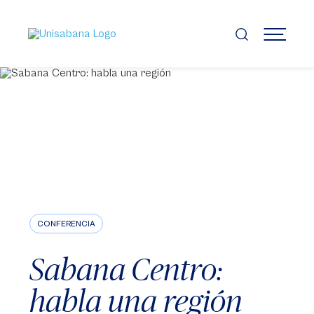
Pasar
al
contenido
MENÚ
principal
CONFERENCIA
Sabana Centro:
habla una región