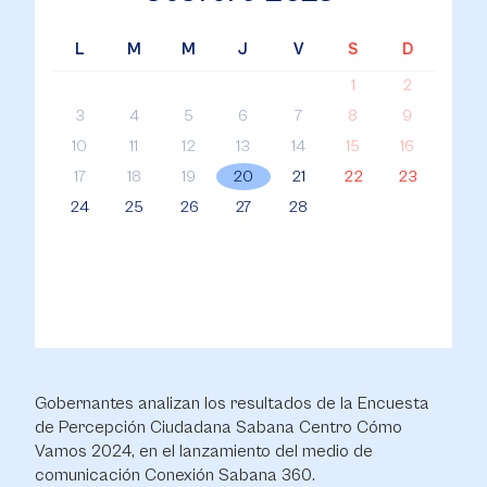
L
M
M
J
V
S
D
1
2
3
4
5
6
7
8
9
10
11
12
13
14
15
16
17
18
19
20
21
22
23
24
25
26
27
28
Gobernantes analizan los resultados de la Encuesta
de Percepción Ciudadana Sabana Centro Cómo
Vamos 2024, en el lanzamiento del medio de
comunicación Conexión Sabana 360.