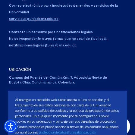
Correo electrónico para inquietudes generales y servicios de la
Universidad
servicious@unisabana.edu.co
Contacto únicamente para notificaciones legales.
No se responderán otros temas que no sean de tipo legal.
notificacioneslegales@unisabana.edu.co
UBICACIÓN
Campus del Puente del Común,
Km. 7, Autopista Norte de
Bogotá.
Chía, Cundinamarca, Colombia.
Código SNIES 1711
Personería Jurídica:
Resolución 130 del 14 de enero de 1980
.
Al navegar en este sitio web, usted acepta el uso de cookies y el
Ministerio de Educación Nacional.
tratamiento de sus datos personales por parte de la Universidad
conforme a su política de cookies y la política de protección de datos
personales. En cualquier momento podrá configurar el uso de
cookies en su ordenador, y para ejercer sus derechos de protección
de datos personales puede hacerlo a través de los canales habilitados
como el correo
protecciondedatos@unisabana.edu.co