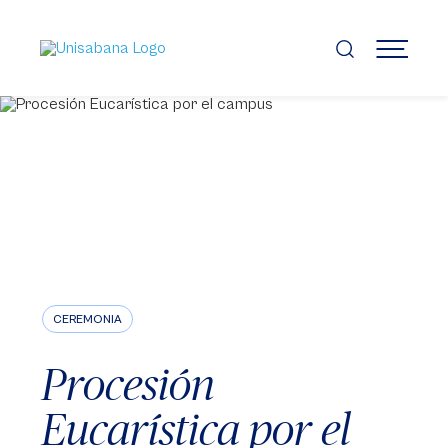
Pasar
al
contenido
MENÚ
principal
CEREMONIA
Procesión
Eucarística por el