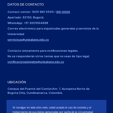
DATOS DE CONTACTO
Contact center: (601) 861 5555
/
861 6666
Apartado: 53753, Bogotá.
WhatsApp: +57 3205164838
Correo electrónico para inquietudes generales y servicios de la
Universidad
servicious@unisabana.edu.co
Contacto únicamente para notificaciones legales.
No se responderán otros temas que no sean de tipo legal.
notificacioneslegales@unisabana.edu.co
UBICACIÓN
Campus del Puente del Común,
Km. 7, Autopista Norte de
Bogotá.
Chía, Cundinamarca, Colombia.
Código SNIES 1711
Personería Jurídica:
Resolución 130 del 14 de enero de 1980
.
Al navegar en este sitio web, usted acepta el uso de cookies y el
Ministerio de Educación Nacional.
tratamiento de sus datos personales por parte de la Universidad