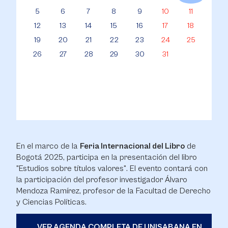
5
6
7
8
9
10
11
12
13
14
15
16
17
18
19
20
21
22
23
24
25
26
27
28
29
30
31
En el marco de la
Feria Internacional del Libro
de
Bogotá 2025, participa en la presentación del libro
"Estudios sobre títulos valores". El evento contará con
la participación del profesor investigador Álvaro
Mendoza Ramírez, profesor de la Facultad de Derecho
y Ciencias Políticas.
VER AGENDA COMPLETA DE UNISABANA EN