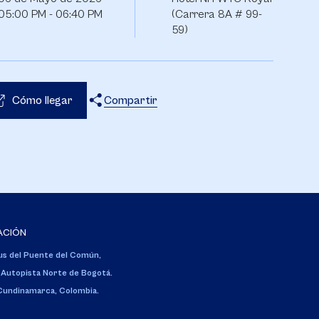
05:00 PM - 06:40 PM
(Carrera 8A # 99-
59)
Cómo llegar
Compartir
X
Facebook
WhatsApp
ACIÓN
s del Puente del Común,
 Autopista Norte de Bogotá.
 Cundinamarca, Colombia.