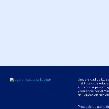
Universidad de La 
Institución de educa
superior sujeta a in
y vigilancia por el Min
de Educación Nacion
Protocolo de atenció