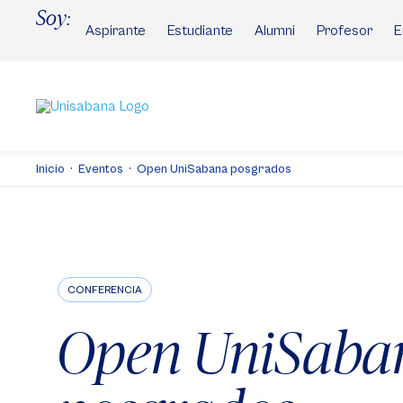
Pasar
Soy:
al
Aspirante
Estudiante
Alumni
Profesor
E
contenido
principal
Inicio
Eventos
Open UniSabana posgrados
CONFERENCIA
Open UniSaba