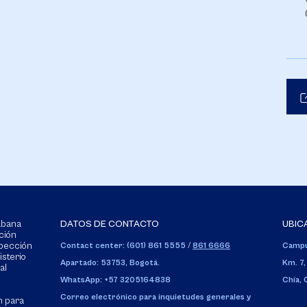
Sabana
DATOS DE CONTACTO
UBIC
ción
spección
Contact center: (601) 861 5555
/
861 6666
Campu
isterio
Apartado: 53753, Bogotá.
Km. 7,
al
WhatsApp: +57 3205164838
Chía,
Correo electrónico para inquietudes generales y
n para