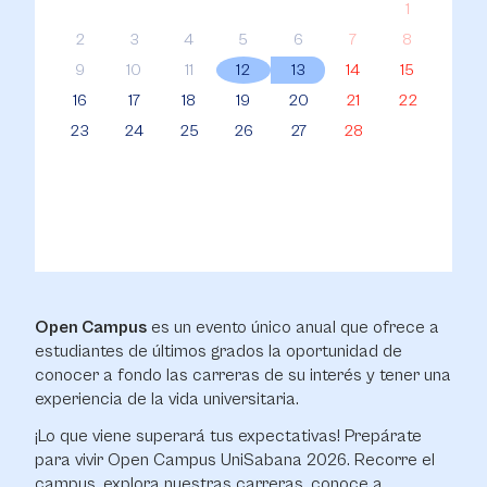
1
2
3
4
5
6
7
8
9
10
11
12
13
14
15
16
17
18
19
20
21
22
23
24
25
26
27
28
Open Campus
es un evento único anual que ofrece a
estudiantes de últimos grados la oportunidad de
conocer a fondo las carreras de su interés y tener una
experiencia de la vida universitaria.
¡Lo que viene superará tus expectativas! Prepárate
para vivir Open Campus UniSabana 2026. Recorre el
campus, explora nuestras carreras, conoce a