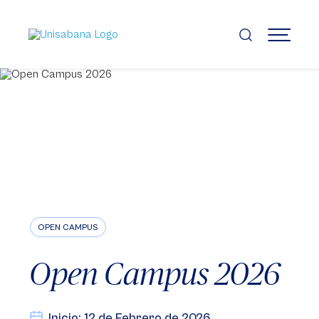
Pasar
al
contenido
MENÚ
principal
OPEN CAMPUS
Open Campus 2026
Inicio: 12 de Febrero de 2026