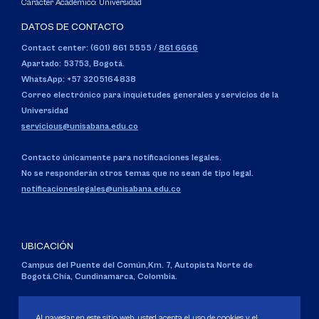
Carácter Académico: Universidad
DATOS DE CONTACTO
Contact center: (601) 861 5555
/
861 6666
Apartado: 53753, Bogotá.
WhatsApp: +57 3205164838
Correo electrónico para inquietudes generales y servicios de la
Universidad
servicious@unisabana.edu.co
Contacto únicamente para notificaciones legales.
No se responderán otros temas que no sean de tipo legal.
notificacioneslegales@unisabana.edu.co
UBICACIÓN
Campus del Puente del Común,
Km. 7, Autopista Norte de
Bogotá.
Chía, Cundinamarca, Colombia.
Código SNIES 1711
Personería Jurídica:
Resolución 130 del 14 de enero de 1980
.
Al navegar en este sitio web, usted acepta el uso de cookies y el