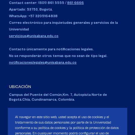
Contact center: (601) 861 5555
/
861 6666
Apartado: 53753, Bogotá.
WhatsApp: +57 3205164838
Correo electrónico para inquietudes generales y servicios de la
Universidad
servicious@unisabana.edu.co
Contacto únicamente para notificaciones legales.
No se responderán otros temas que no sean de tipo legal.
notificacioneslegales@unisabana.edu.co
UBICACIÓN
Campus del Puente del Común,
Km. 7, Autopista Norte de
Bogotá.
Chía, Cundinamarca, Colombia.
Código SNIES 1711
Personería Jurídica:
Resolución 130 del 14 de enero de 1980
.
Al navegar en este sitio web, usted acepta el uso de cookies y el
Ministerio de Educación Nacional.
tratamiento de sus datos personales por parte de la Universidad
conforme a su política de cookies y la política de protección de datos
personales. En cualquier momento podrá configurar el uso de