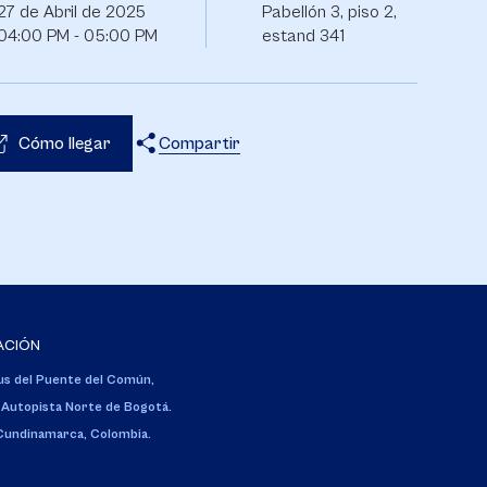
27 de Abril de 2025
Pabellón 3, piso 2,
04:00 PM - 05:00 PM
estand 341
Cómo llegar
Compartir
X
Facebook
WhatsApp
ACIÓN
s del Puente del Común,
 Autopista Norte de Bogotá.
 Cundinamarca, Colombia.