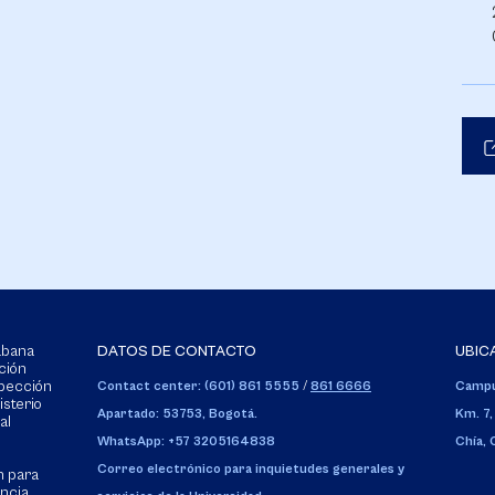
Sabana
DATOS DE CONTACTO
UBIC
ción
spección
Contact center: (601) 861 5555
/
861 6666
Campu
isterio
Apartado: 53753, Bogotá.
Km. 7,
al
WhatsApp: +57 3205164838
Chía,
Correo electrónico para inquietudes generales y
n para
encia