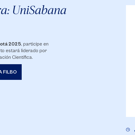
ca: UniSabana
ogotá 2025
, participe en
nto estará liderado por
ación Científica.
A FILBO