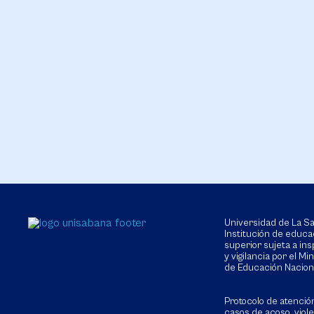
Universidad de La 
Institución de educa
superior sujeta a in
y vigilancia por el Min
de Educación Nacion
Protocolo de atenció
casos de acoso, viol