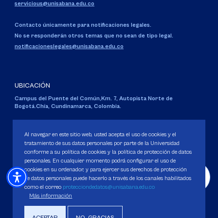
servicious@unisabana.edu.co
Contacto únicamente para notificaciones legales.
No se responderán otros temas que no sean de tipo legal.
notificacioneslegales@unisabana.edu.co
UBICACIÓN
Campus del Puente del Común,
Km. 7, Autopista Norte de
Bogotá.
Chía, Cundinamarca, Colombia.
Código SNIES 1711
Personería Jurídica:
Resolución 130 del 14 de enero de 1980
.
Al navegar en este sitio web, usted acepta el uso de cookies y el
Ministerio de Educación Nacional.
tratamiento de sus datos personales por parte de la Universidad
conforme a su política de cookies y la política de protección de datos
personales. En cualquier momento podrá configurar el uso de
cookies en su ordenador, y para ejercer sus derechos de protección
de datos personales puede hacerlo a través de los canales habilitados
como el correo
protecciondedatos@unisabana.edu.co
Política de Protección de datos
Más información
Política de Cookies
Derechos Pecuniarios
ACEPTAR
NO, GRACIAS