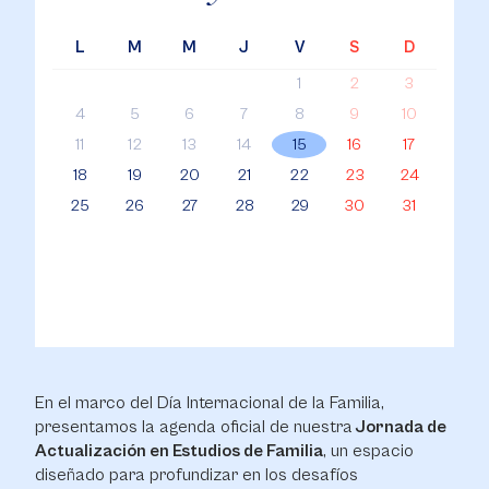
L
M
M
J
V
S
D
1
2
3
4
5
6
7
8
9
10
11
12
13
14
15
16
17
18
19
20
21
22
23
24
25
26
27
28
29
30
31
En el marco del Día Internacional de la Familia,
presentamos la agenda oficial de nuestra
Jornada de
Actualización en Estudios de Familia
, un espacio
diseñado para profundizar en los desafíos