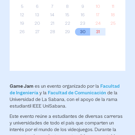
5
6
7
8
9
10
11
12
13
14
15
16
17
18
19
20
21
22
23
24
25
26
27
28
29
30
31
Game Jam
es un evento organizado por la
Facultad
de Ingeniería
y la
Facultad de Comunicación
de la
Universidad de La Sabana, con el apoyo de la rama
estudiantil IEEE UniSabana.
Este evento reúne a estudiantes de diversas carreras
y universidades de todo el país que comparten un
interés por el mundo de los videojuegos. Durante la