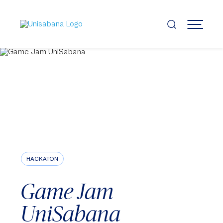
Pasar
al
contenido
MENÚ
principal
HACKATON
Game Jam
UniSabana