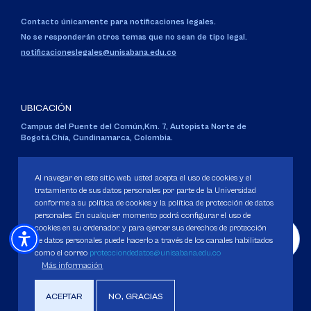
Contacto únicamente para notificaciones legales.
No se responderán otros temas que no sean de tipo legal.
notificacioneslegales@unisabana.edu.co
UBICACIÓN
Campus del Puente del Común,
Km. 7, Autopista Norte de
Bogotá.
Chía, Cundinamarca, Colombia.
Código SNIES 1711
Personería Jurídica:
Resolución 130 del 14 de enero de 1980
.
Al navegar en este sitio web, usted acepta el uso de cookies y el
Ministerio de Educación Nacional.
tratamiento de sus datos personales por parte de la Universidad
conforme a su política de cookies y la política de protección de datos
personales. En cualquier momento podrá configurar el uso de
cookies en su ordenador, y para ejercer sus derechos de protección
de datos personales puede hacerlo a través de los canales habilitados
como el correo
protecciondedatos@unisabana.edu.co
Política de Protección de datos
Más información
Política de Cookies
Derechos Pecuniarios
ACEPTAR
NO, GRACIAS