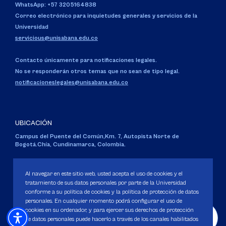
WhatsApp: +57 3205164838
Correo electrónico para inquietudes generales y servicios de la
Universidad
servicious@unisabana.edu.co
Contacto únicamente para notificaciones legales.
No se responderán otros temas que no sean de tipo legal.
notificacioneslegales@unisabana.edu.co
UBICACIÓN
Campus del Puente del Común,
Km. 7, Autopista Norte de
Bogotá.
Chía, Cundinamarca, Colombia.
Código SNIES 1711
Personería Jurídica:
Resolución 130 del 14 de enero de 1980
.
Al navegar en este sitio web, usted acepta el uso de cookies y el
Ministerio de Educación Nacional.
tratamiento de sus datos personales por parte de la Universidad
conforme a su política de cookies y la política de protección de datos
personales. En cualquier momento podrá configurar el uso de
cookies en su ordenador, y para ejercer sus derechos de protección
de datos personales puede hacerlo a través de los canales habilitados