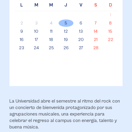
L
M
M
J
V
S
D
1
2
3
4
5
6
7
8
9
10
11
12
13
14
15
16
17
18
19
20
21
22
23
24
25
26
27
28
La Universidad abre el semestre al ritmo del rock con
un concierto de bienvenida protagonizado por sus
agrupaciones musicales, una experiencia para
celebrar el regreso al campus con energía, talento y
buena música.