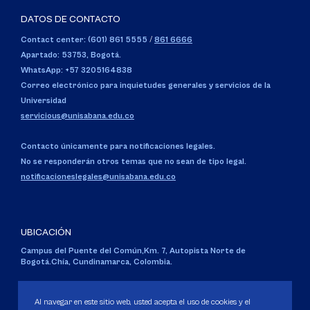
DATOS DE CONTACTO
Contact center: (601) 861 5555
/
861 6666
Apartado: 53753, Bogotá.
WhatsApp: +57 3205164838
Correo electrónico para inquietudes generales y servicios de la
Universidad
servicious@unisabana.edu.co
Contacto únicamente para notificaciones legales.
No se responderán otros temas que no sean de tipo legal.
notificacioneslegales@unisabana.edu.co
UBICACIÓN
Campus del Puente del Común,
Km. 7, Autopista Norte de
Bogotá.
Chía, Cundinamarca, Colombia.
Código SNIES 1711
Personería Jurídica:
Resolución 130 del 14 de enero de 1980
.
Al navegar en este sitio web, usted acepta el uso de cookies y el