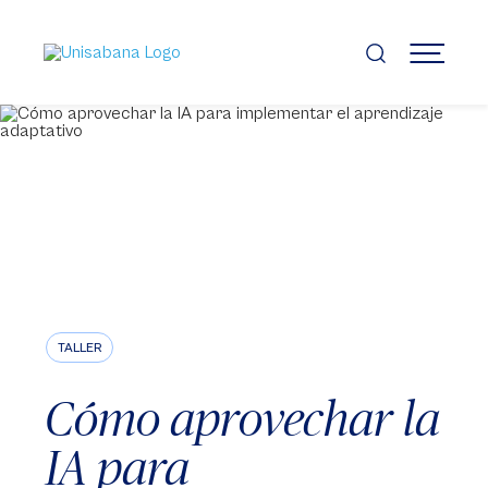
Pasar
al
contenido
MENÚ
principal
TALLER
Cómo aprovechar la
IA para