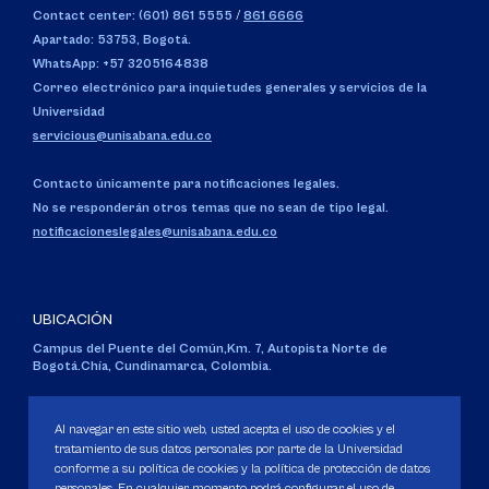
Contact center: (601) 861 5555
/
861 6666
Apartado: 53753, Bogotá.
WhatsApp: +57 3205164838
Correo electrónico para inquietudes generales y servicios de la
Universidad
servicious@unisabana.edu.co
Contacto únicamente para notificaciones legales.
No se responderán otros temas que no sean de tipo legal.
notificacioneslegales@unisabana.edu.co
UBICACIÓN
Campus del Puente del Común,
Km. 7, Autopista Norte de
Bogotá.
Chía, Cundinamarca, Colombia.
Código SNIES 1711
Personería Jurídica:
Resolución 130 del 14 de enero de 1980
.
Al navegar en este sitio web, usted acepta el uso de cookies y el
Ministerio de Educación Nacional.
tratamiento de sus datos personales por parte de la Universidad
conforme a su política de cookies y la política de protección de datos
personales. En cualquier momento podrá configurar el uso de