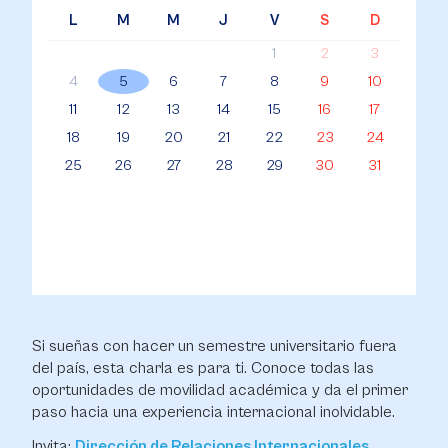
L
M
M
J
V
S
D
1
2
3
4
5
6
7
8
9
10
11
12
13
14
15
16
17
18
19
20
21
22
23
24
25
26
27
28
29
30
31
Si sueñas con hacer un semestre universitario fuera
del país, esta charla es para ti. Conoce todas las
oportunidades de movilidad académica y da el primer
paso hacia una experiencia internacional inolvidable.
Invita:
Dirección de Relaciones Internacionales
.