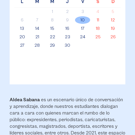
L
M
M
J
V
S
D
1
2
3
4
5
6
7
8
9
10
11
12
13
14
15
16
17
18
19
20
21
22
23
24
25
26
27
28
29
30
Aldea Sabana
es un escenario único de conversación
y aprendizaje, donde nuestros estudiantes dialogan
cara a cara con quienes marcan el rumbo de lo
público: expresidentes, periodistas, caricaturistas,
congresistas, magistrados, deportista, escritores y
líderes sociales, entre otros. Desde 2021, este espacio