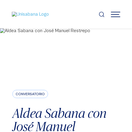
Pasar
al
contenido
MENÚ
principal
CONVERSATORIO
Aldea Sabana con
José Manuel