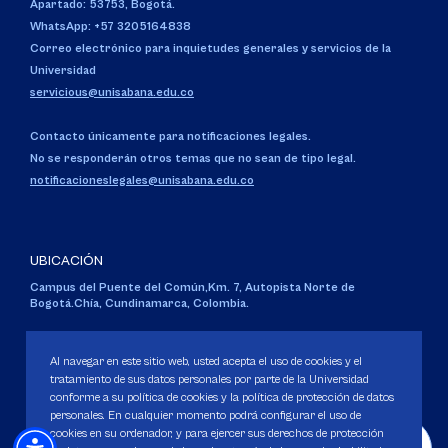
Apartado: 53753, Bogotá.
WhatsApp: +57 3205164838
Correo electrónico para inquietudes generales y servicios de la
Universidad
servicious@unisabana.edu.co
Contacto únicamente para notificaciones legales.
No se responderán otros temas que no sean de tipo legal.
notificacioneslegales@unisabana.edu.co
UBICACIÓN
Campus del Puente del Común,
Km. 7, Autopista Norte de
Bogotá.
Chía, Cundinamarca, Colombia.
Código SNIES 1711
Personería Jurídica:
Resolución 130 del 14 de enero de 1980
.
Al navegar en este sitio web, usted acepta el uso de cookies y el
Ministerio de Educación Nacional.
tratamiento de sus datos personales por parte de la Universidad
conforme a su política de cookies y la política de protección de datos
personales. En cualquier momento podrá configurar el uso de
cookies en su ordenador, y para ejercer sus derechos de protección