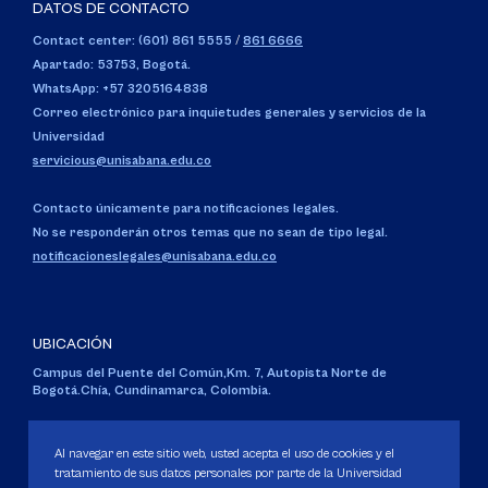
DATOS DE CONTACTO
Contact center: (601) 861 5555
/
861 6666
Apartado: 53753, Bogotá.
WhatsApp: +57 3205164838
Correo electrónico para inquietudes generales y servicios de la
Universidad
servicious@unisabana.edu.co
Contacto únicamente para notificaciones legales.
No se responderán otros temas que no sean de tipo legal.
notificacioneslegales@unisabana.edu.co
UBICACIÓN
Campus del Puente del Común,
Km. 7, Autopista Norte de
Bogotá.
Chía, Cundinamarca, Colombia.
Código SNIES 1711
Personería Jurídica:
Resolución 130 del 14 de enero de 1980
.
Al navegar en este sitio web, usted acepta el uso de cookies y el
Ministerio de Educación Nacional.
tratamiento de sus datos personales por parte de la Universidad