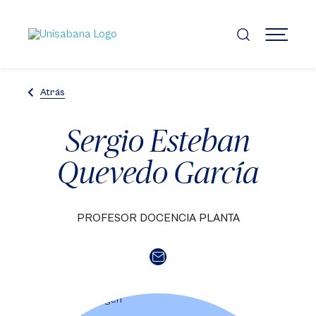
Pasar
al
contenido
MENÚ
principal
Atrás
Sergio Esteban
Quevedo García
PROFESOR DOCENCIA PLANTA