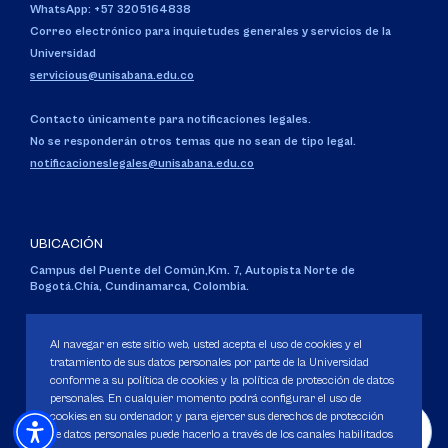
WhatsApp: +57 3205164838
Correo electrónico para inquietudes generales y servicios de la
Universidad
servicious@unisabana.edu.co
Contacto únicamente para notificaciones legales.
No se responderán otros temas que no sean de tipo legal.
notificacioneslegales@unisabana.edu.co
UBICACIÓN
Campus del Puente del Común,
Km. 7, Autopista Norte de
Bogotá.
Chía, Cundinamarca, Colombia.
Código SNIES 1711
Personería Jurídica:
Resolución 130 del 14 de enero de 1980
.
Al navegar en este sitio web, usted acepta el uso de cookies y el
Ministerio de Educación Nacional.
tratamiento de sus datos personales por parte de la Universidad
conforme a su política de cookies y la política de protección de datos
personales. En cualquier momento podrá configurar el uso de
cookies en su ordenador, y para ejercer sus derechos de protección
de datos personales puede hacerlo a través de los canales habilitados