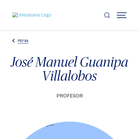
Pasar
al
contenido
MENÚ
principal
Atrás
José Manuel Guanipa
Villalobos
PROFESOR