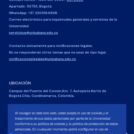
Apartado: 53753, Bogotá.
WhatsApp: +57 3205164838
Correo electrónico para inquietudes generales y servicios de la
Universidad
servicious@unisabana.edu.co
Contacto únicamente para notificaciones legales.
No se responderán otros temas que no sean de tipo legal.
notificacioneslegales@unisabana.edu.co
UBICACIÓN
Campus del Puente del Común,
Km. 7, Autopista Norte de
Bogotá.
Chía, Cundinamarca, Colombia.
Código SNIES 1711
Personería Jurídica:
Resolución 130 del 14 de enero de 1980
.
Al navegar en este sitio web, usted acepta el uso de cookies y el
Ministerio de Educación Nacional.
tratamiento de sus datos personales por parte de la Universidad
conforme a su política de cookies y la política de protección de datos
personales. En cualquier momento podrá configurar el uso de