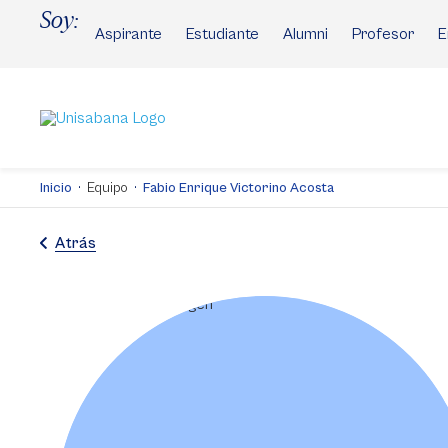
Pasar
Soy:
al
Aspirante
Estudiante
Alumni
Profesor
E
contenido
principal
Inicio
Equipo
Fabio Enrique Victorino Acosta
Atrás