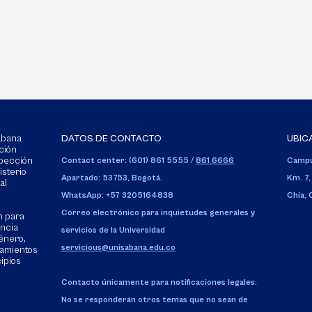
Sabana
DATOS DE CONTACTO
UBIC
ción
spección
Contact center: (601) 861 5555
/
861 6666
Campu
isterio
Apartado: 53753, Bogotá.
Km. 7,
al
WhatsApp: +57 3205164838
Chía,
Correo electrónico para inquietudes generales y
n para
encia
servicios de la Universidad
énero,
servicious@unisabana.edu.co
tamientos
cipios
Contacto únicamente para notificaciones legales.
No se responderán otros temas que no sean de