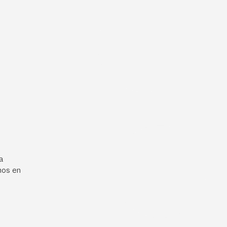
a
mos en