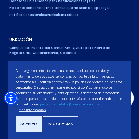
Contacto únicamente para notificaciones legales.
No se responderán otros temas que no sean de tipo legal.
notificacioneslegales@unisabana.edu.co
UBICACIÓN
Campus del Puente del Común,
Km. 7, Autopista Norte de
Bogotá.
Chía, Cundinamarca, Colombia.
Código SNIES 1711
Personería Jurídica:
Resolución 130 del 14 de enero de 1980
.
Al navegar en este sitio web, usted acepta el uso de cookies y el
Ministerio de Educación Nacional.
tratamiento de sus datos personales por parte de la Universidad
conforme a su política de cookies y la política de protección de datos
personales. En cualquier momento podrá configurar el uso de
cookies en su ordenador, y para ejercer sus derechos de protección
de datos personales puede hacerlo a través de los canales habilitados
como el correo
protecciondedatos@unisabana.edu.co
Política de Protección de datos
Más información
Política de Cookies
Derechos Pecuniarios
ACEPTAR
NO, GRACIAS
Copyright 2025 Universidad de La Sabana. Todos los derechos Reservados.