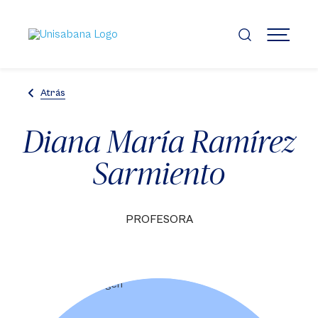
Pasar
al
contenido
MENÚ
principal
Atrás
Diana María Ramírez
Sarmiento
PROFESORA