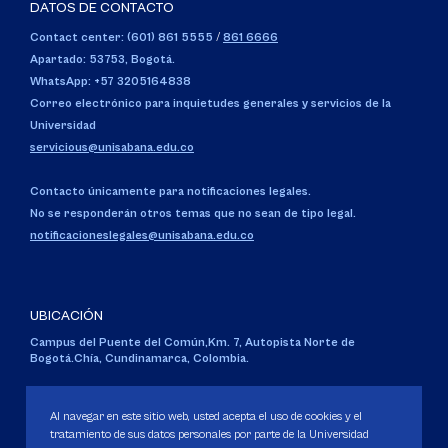
DATOS DE CONTACTO
Contact center: (601) 861 5555
/
861 6666
Apartado: 53753, Bogotá.
WhatsApp: +57 3205164838
Correo electrónico para inquietudes generales y servicios de la
Universidad
servicious@unisabana.edu.co
Contacto únicamente para notificaciones legales.
No se responderán otros temas que no sean de tipo legal.
notificacioneslegales@unisabana.edu.co
UBICACIÓN
Campus del Puente del Común,
Km. 7, Autopista Norte de
Bogotá.
Chía, Cundinamarca, Colombia.
Código SNIES 1711
Personería Jurídica:
Resolución 130 del 14 de enero de 1980
.
Al navegar en este sitio web, usted acepta el uso de cookies y el
Ministerio de Educación Nacional.
tratamiento de sus datos personales por parte de la Universidad