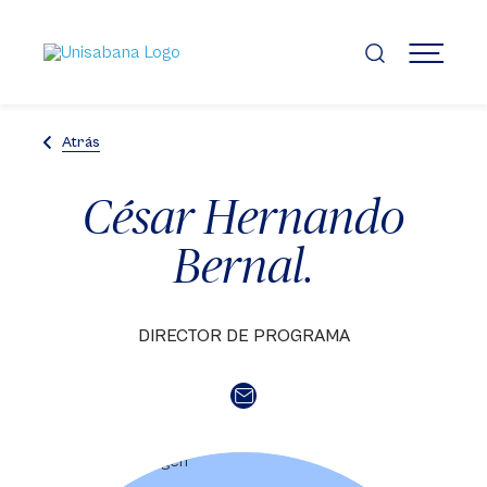
Pasar
al
contenido
MENÚ
principal
Atrás
César Hernando
Bernal.
DIRECTOR DE PROGRAMA