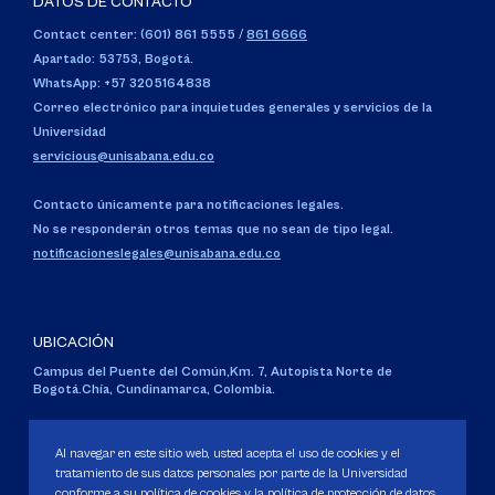
DATOS DE CONTACTO
Contact center: (601) 861 5555
/
861 6666
Apartado: 53753, Bogotá.
WhatsApp: +57 3205164838
Correo electrónico para inquietudes generales y servicios de la
Universidad
servicious@unisabana.edu.co
Contacto únicamente para notificaciones legales.
No se responderán otros temas que no sean de tipo legal.
notificacioneslegales@unisabana.edu.co
UBICACIÓN
Campus del Puente del Común,
Km. 7, Autopista Norte de
Bogotá.
Chía, Cundinamarca, Colombia.
Código SNIES 1711
Personería Jurídica:
Resolución 130 del 14 de enero de 1980
.
Al navegar en este sitio web, usted acepta el uso de cookies y el
Ministerio de Educación Nacional.
tratamiento de sus datos personales por parte de la Universidad
conforme a su política de cookies y la política de protección de datos