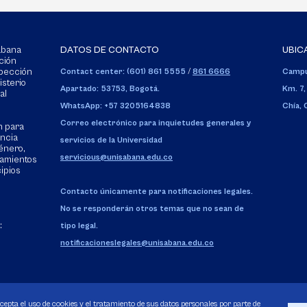
Sabana
DATOS DE CONTACTO
UBIC
ción
spección
Contact center: (601) 861 5555
/
861 6666
Campu
isterio
Apartado: 53753, Bogotá.
Km. 7,
al
WhatsApp: +57 3205164838
Chía,
Correo electrónico para inquietudes generales y
n para
encia
servicios de la Universidad
énero,
servicious@unisabana.edu.co
tamientos
cipios
Contacto únicamente para notificaciones legales.
No se responderán otros temas que no sean de
:
tipo legal.
notificacioneslegales@unisabana.edu.co
acepta el uso de cookies y el tratamiento de sus datos personales por parte de