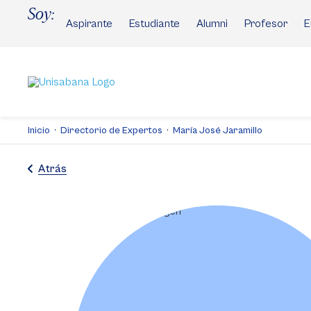
Pasar
Soy:
al
Aspirante
Estudiante
Alumni
Profesor
E
contenido
principal
Inicio
Directorio de Expertos
María José Jaramillo
Atrás