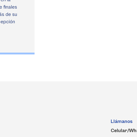
 finales
más de su
cepción
Llámanos
Celular/Wh