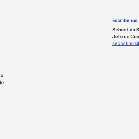
Escríbenos
Sebastián S
Jefe de Co
sebastian.s
ra
de
e