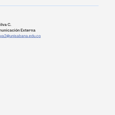
ilva C.
municación Externa
ilva2@unisabana.edu.co