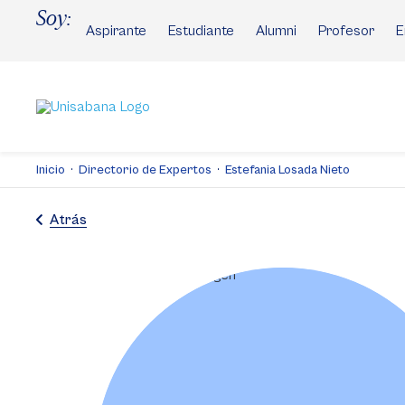
Pasar
Soy:
al
Aspirante
Estudiante
Alumni
Profesor
E
contenido
principal
Inicio
Directorio de Expertos
Estefania Losada Nieto
Atrás