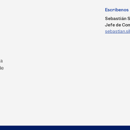
Escríbenos
Sebastián S
Jefe de Co
sebastian.s
ra
de
e