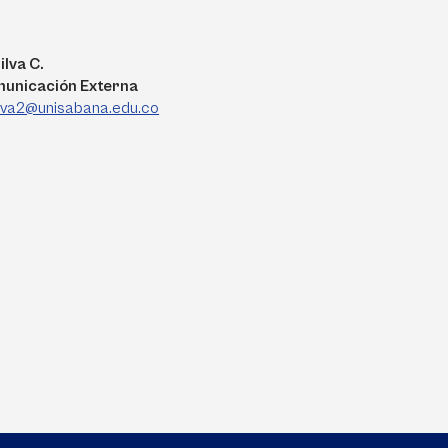
ilva C.
municación Externa
ilva2@unisabana.edu.co