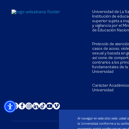
Universidad de La 
Institución de educa
superior sujeta a in
y vigilancia por el Min
de Educación Nacion
Protocolo de atenció
casos de acoso, viol
sexual y basada en g
así como de compor
contrarios a los prin
fundamentales de la
Universidad
Carácter Académico
Universidad
Al navegar en este sitio web, usted 
la Universidad conforme a su polític
momento podrá configurar el uso de