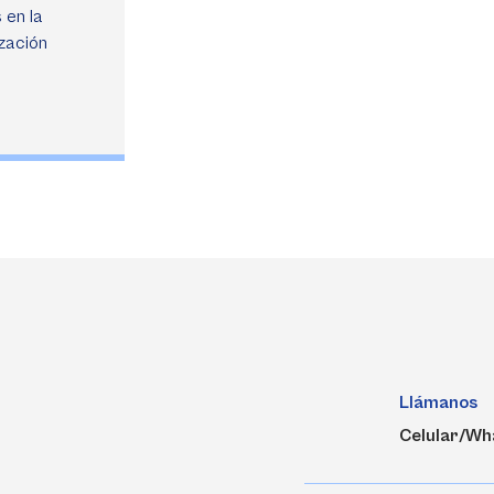
 en la
ización
Llámanos
Celular/Wh