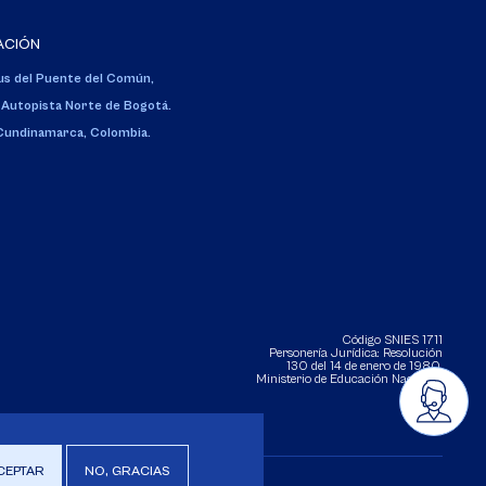
ACIÓN
s del Puente del Común,
 Autopista Norte de Bogotá.
 Cundinamarca, Colombia.
Código SNIES 1711
Personería Jurídica:
Resolución
130 del 14 de enero de 1980
.
Ministerio de Educación Nacional.
CEPTAR
NO, GRACIAS