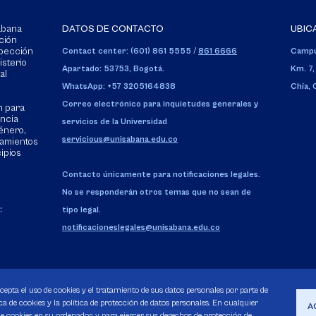
Sabana
DATOS DE CONTACTO
UBIC
ción
spección
Contact center: (601) 861 5555
/
861 6666
Campu
isterio
Apartado: 53753, Bogotá.
Km. 7,
al
WhatsApp: +57 3205164838
Chía,
Correo electrónico para inquietudes generales y
n para
encia
servicios de la Universidad
énero,
servicious@unisabana.edu.co
tamientos
cipios
Contacto únicamente para notificaciones legales.
No se responderán otros temas que no sean de
:
tipo legal.
notificacioneslegales@unisabana.edu.co
acepta el uso de cookies y el tratamiento de sus datos personales por parte de
a de cookies y la política de protección de datos personales. En cualquier
A
 cookies en su ordenador, y para ejercer sus derechos de protección de