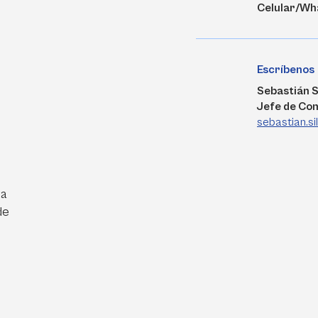
Celular/Wh
Escríbenos
Sebastián S
Jefe de Co
sebastian.s
ra
de
e