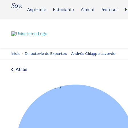
Pasar
Soy:
al
Aspirante
Estudiante
Alumni
Profesor
E
contenido
principal
Inicio
Directorio de Expertos
Andrés Chiappe Laverde
Atrás