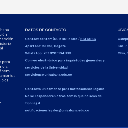
Sabana
DATOS DE CONTACTO
UBIC
ción
spección
Contact center: (601) 861 5555
/
861 6666
Campu
isterio
Apartado: 53753, Bogotá.
Km. 7,
al
WhatsApp: +57 3205164838
Chía,
Correo electrónico para inquietudes generales y
n para
encia
servicios de la Universidad
énero,
servicious@unisabana.edu.co
tamientos
cipios
Contacto únicamente para notificaciones legales.
No se responderán otros temas que no sean de
:
tipo legal.
notificacioneslegales@unisabana.edu.co