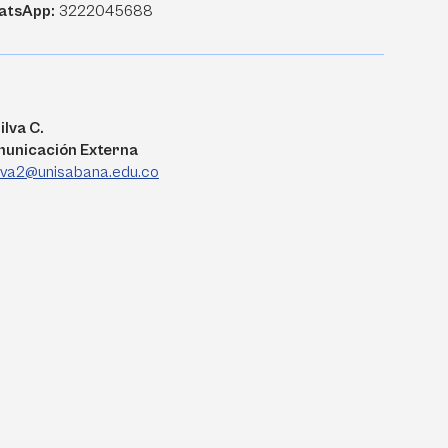
atsApp:
3222045688
ilva C.
municación Externa
ilva2@unisabana.edu.co