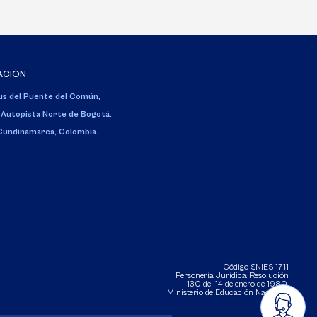
ACIÓN
s del Puente del Común,
 Autopista Norte de Bogotá.
 Cundinamarca, Colombia.
Código SNIES 1711
Personería Jurídica:
Resolución
130 del 14 de enero de 1980
.
Ministerio de Educación Nacional.