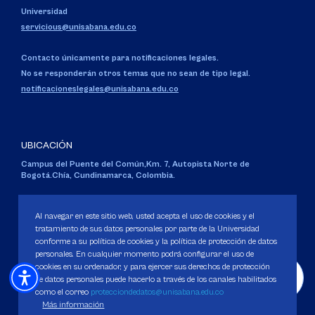
Universidad
servicious@unisabana.edu.co
Contacto únicamente para notificaciones legales.
No se responderán otros temas que no sean de tipo legal.
notificacioneslegales@unisabana.edu.co
UBICACIÓN
Campus del Puente del Común,
Km. 7, Autopista Norte de
Bogotá.
Chía, Cundinamarca, Colombia.
Código SNIES 1711
Personería Jurídica:
Resolución 130 del 14 de enero de 1980
.
Al navegar en este sitio web, usted acepta el uso de cookies y el
Ministerio de Educación Nacional.
tratamiento de sus datos personales por parte de la Universidad
conforme a su política de cookies y la política de protección de datos
personales. En cualquier momento podrá configurar el uso de
cookies en su ordenador, y para ejercer sus derechos de protección
de datos personales puede hacerlo a través de los canales habilitados
como el correo
protecciondedatos@unisabana.edu.co
Política de Protección de datos
Más información