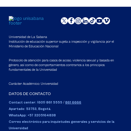
desde cualquier dispositivo, facilitando la edición
SIGA Académico
y colaboración en documentos en tiempo real.
Sistema de información dispuesto para apoyar la
Integrado con Microsoft Office y con
gestión académica y administrativa relacionada
características de seguridad avanzadas, es una
con todos los programas académicos que ofrece
herramienta esencial para gestionar trabajos
la Universidad en sus diferentes grados como lo
Microsoft Office 365
académicos y proyectos grupales.
son Preuniversitario, Pregrado, Especialización,
Universidad de La Sabana
Microsoft 365 es una herramienta esencial para
Institución de educación superior sujeta a inspección y vigilancia por el
Maestría, Doctorado y Educación Continua.
estudiantes, que ofrece aplicaciones como Word,
Ministerio de Educación Nacional
Excel y PowerPoint junto con servicios como
OneDrive y Teams. Esta suite facilita la
Protocolo de atención para casos de acoso, violencia sexual y basada en
colaboración en proyectos, el almacenamiento
género, así como de comportamientos contrarios a los principios
seguro de documentos en la nube y el acceso a
fundamentales de la Universidad
recursos educativos desde cualquier dispositivo,
mejorando así la eficiencia y la organización en el
Carácter Académico: Universidad
estudio.
DATOS DE CONTACTO
Contact center: (601) 861 5555
/
861 6666
Apartado: 53753, Bogotá.
WhatsApp: +57 3205164838
Correo electrónico para inquietudes generales y servicios de la
Universidad