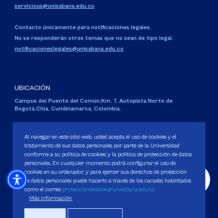
servicious@unisabana.edu.co
Contacto únicamente para notificaciones legales.
No se responderán otros temas que no sean de tipo legal.
notificacioneslegales@unisabana.edu.co
UBICACIÓN
Campus del Puente del Común,
Km. 7, Autopista Norte de
Bogotá.
Chía, Cundinamarca, Colombia.
Código SNIES 1711
Personería Jurídica:
Resolución 130 del 14 de enero de 1980
.
Al navegar en este sitio web, usted acepta el uso de cookies y el
Ministerio de Educación Nacional.
tratamiento de sus datos personales por parte de la Universidad
conforme a su política de cookies y la política de protección de datos
personales. En cualquier momento podrá configurar el uso de
cookies en su ordenador, y para ejercer sus derechos de protección
de datos personales puede hacerlo a través de los canales habilitados
como el correo
protecciondedatos@unisabana.edu.co
Política de Protección de datos
Más información
Política de Cookies