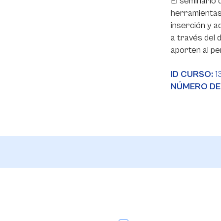
El seminario 
herramientas 
inserción y a
a través del
aporten al pe
ID CURSO:
1
NÚMERO DE