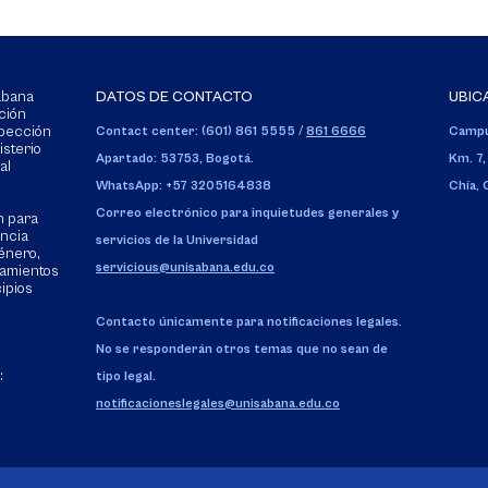
Sabana
DATOS DE CONTACTO
UBIC
ción
spección
Contact center: (601) 861 5555
/
861 6666
Campu
isterio
Apartado: 53753, Bogotá.
Km. 7,
al
WhatsApp: +57 3205164838
Chía,
Correo electrónico para inquietudes generales y
n para
encia
servicios de la Universidad
énero,
servicious@unisabana.edu.co
tamientos
cipios
Contacto únicamente para notificaciones legales.
No se responderán otros temas que no sean de
:
tipo legal.
notificacioneslegales@unisabana.edu.co