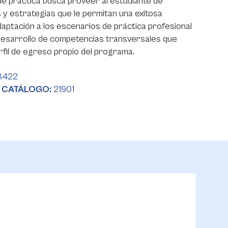
de práctica busca proveer al estudiante de
y estrategias que le permitan una exitosa
daptación a los escenarios de práctica profesional
 desarrollo de competencias transversales que
rfil de egreso propio del programa.
3422
 CATÁLOGO:
21901