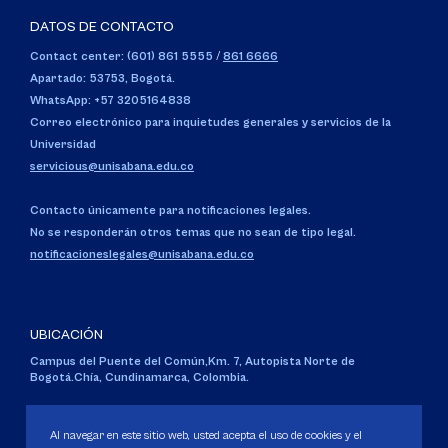
DATOS DE CONTACTO
Contact center: (601) 861 5555
/
861 6666
Apartado: 53753, Bogotá.
WhatsApp: +57 3205164838
Correo electrónico para inquietudes generales y servicios de la
Universidad
servicious@unisabana.edu.co
Contacto únicamente para notificaciones legales.
No se responderán otros temas que no sean de tipo legal.
notificacioneslegales@unisabana.edu.co
UBICACIÓN
Campus del Puente del Común,
Km. 7, Autopista Norte de
Bogotá.
Chía, Cundinamarca, Colombia.
Código SNIES 1711
Personería Jurídica:
Resolución 130 del 14 de enero de 1980
.
Al navegar en este sitio web, usted acepta el uso de cookies y el
Ministerio de Educación Nacional.