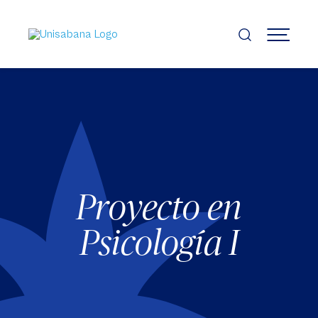
Pasar
al
contenido
MENÚ
principal
Proyecto en
Psicología I