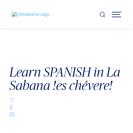
Pasar
al
contenido
MENÚ
principal
Learn SPANISH in La
Sabana !es chévere!