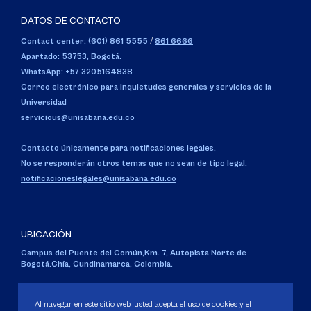
DATOS DE CONTACTO
Contact center: (601) 861 5555
/
861 6666
Apartado: 53753, Bogotá.
WhatsApp: +57 3205164838
Correo electrónico para inquietudes generales y servicios de la
Universidad
servicious@unisabana.edu.co
Contacto únicamente para notificaciones legales.
No se responderán otros temas que no sean de tipo legal.
notificacioneslegales@unisabana.edu.co
UBICACIÓN
Campus del Puente del Común,
Km. 7, Autopista Norte de
Bogotá.
Chía, Cundinamarca, Colombia.
Código SNIES 1711
Personería Jurídica:
Resolución 130 del 14 de enero de 1980
.
Al navegar en este sitio web, usted acepta el uso de cookies y el