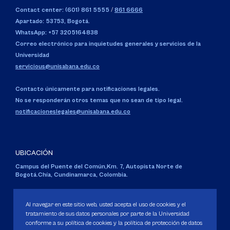
Contact center: (601) 861 5555
/
861 6666
Apartado: 53753, Bogotá.
WhatsApp: +57 3205164838
Correo electrónico para inquietudes generales y servicios de la
Universidad
servicious@unisabana.edu.co
Contacto únicamente para notificaciones legales.
No se responderán otros temas que no sean de tipo legal.
notificacioneslegales@unisabana.edu.co
UBICACIÓN
Campus del Puente del Común,
Km. 7, Autopista Norte de
Bogotá.
Chía, Cundinamarca, Colombia.
Código SNIES 1711
Personería Jurídica:
Resolución 130 del 14 de enero de 1980
.
Al navegar en este sitio web, usted acepta el uso de cookies y el
Ministerio de Educación Nacional.
tratamiento de sus datos personales por parte de la Universidad
conforme a su política de cookies y la política de protección de datos