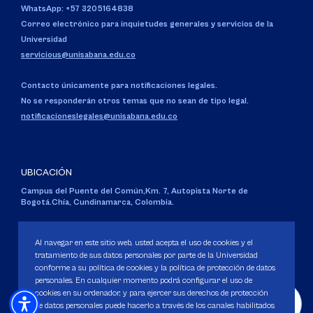
WhatsApp: +57 3205164838
Correo electrónico para inquietudes generales y servicios de la
Universidad
servicious@unisabana.edu.co
Contacto únicamente para notificaciones legales.
No se responderán otros temas que no sean de tipo legal.
notificacioneslegales@unisabana.edu.co
UBICACIÓN
Campus del Puente del Común,
Km. 7, Autopista Norte de
Bogotá.
Chía, Cundinamarca, Colombia.
Código SNIES 1711
Personería Jurídica:
Resolución 130 del 14 de enero de 1980
.
Al navegar en este sitio web, usted acepta el uso de cookies y el
Ministerio de Educación Nacional.
tratamiento de sus datos personales por parte de la Universidad
conforme a su política de cookies y la política de protección de datos
personales. En cualquier momento podrá configurar el uso de
cookies en su ordenador, y para ejercer sus derechos de protección
de datos personales puede hacerlo a través de los canales habilitados