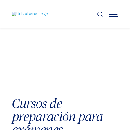
Pasar
al
contenido
MENÚ
principal
Cursos de
preparación para
exámenes