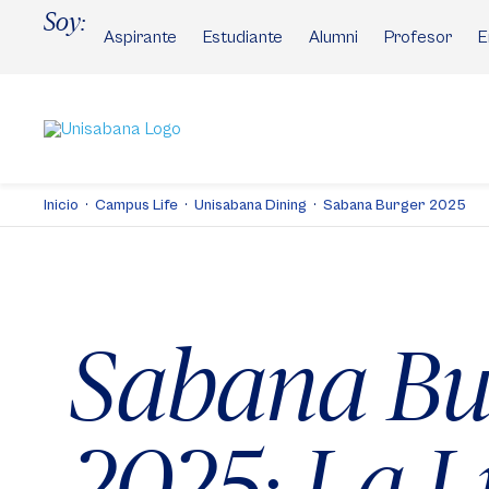
Pasar
Soy:
al
Aspirante
Estudiante
Alumni
Profesor
E
contenido
principal
Inicio
Campus Life
Unisabana Dining
Sabana Burger 2025
Sabana Bu
2025: La L