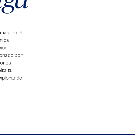
más, en el
mica
ión,
sionado por
jores
ita tu
explorando