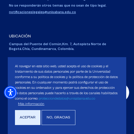
No se responderán otros temas que no sean de tipo legal.
notificacioneslegales@unisabana.edu.co
UBICACIÓN
Campus del Puente del Común,
Km. 7, Autopista Norte de
Bogotá.
Chía, Cundinamarca, Colombia.
Código SNIES 1711
Personería Jurídica:
Resolución 130 del 14 de enero de 1980
.
Al navegar en este sitio web, usted acepta el uso de cookies y el
Ministerio de Educación Nacional.
tratamiento de sus datos personales por parte de la Universidad
conforme a su política de cookies y la política de protección de datos
personales. En cualquier momento podrá configurar el uso de
cookies en su ordenador, y para ejercer sus derechos de protección
de datos personales puede hacerlo a través de los canales habilitados
como el correo
protecciondedatos@unisabana.edu.co
Política de Protección de datos
Más información
Política de Cookies
Derechos Pecuniarios
ACEPTAR
NO, GRACIAS
Copyright 2025 Universidad de La Sabana. Todos los derechos Reservados.