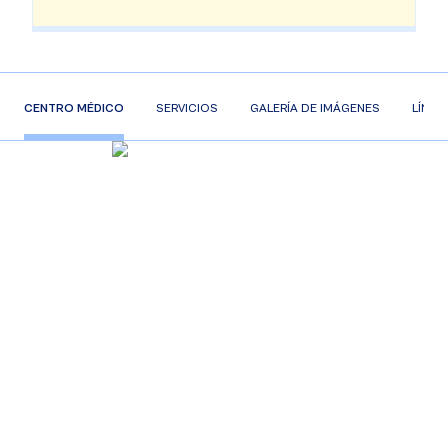
CENTRO MÉDICO
SERVICIOS
GALERÍA DE IMÁGENES
LÍNEA