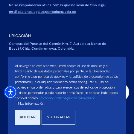
No se responderán otros temas que no sean de tipo legal.
notificacioneslegales@unisabana.edu.co
UBICACIÓN
Campus del Puente del Común,
Km. 7, Autopista Norte de
Bogotá.
Chía, Cundinamarca, Colombia.
Código SNIES 1711
Personería Jurídica:
Resolución 130 del 14 de enero de 1980
.
Al navegar en este sitio web, usted acepta el uso de cookies y el
Ministerio de Educación Nacional.
tratamiento de sus datos personales por parte de la Universidad
conforme a su política de cookies y la política de protección de datos
personales. En cualquier momento podrá configurar el uso de
cookies en su ordenador, y para ejercer sus derechos de protección
de datos personales puede hacerlo a través de los canales habilitados
como el correo
protecciondedatos@unisabana.edu.co
Política de Protección de datos
Más información
Política de Cookies
Derechos Pecuniarios
ACEPTAR
NO, GRACIAS
Copyright 2025 Universidad de La Sabana. Todos los derechos Reservados.