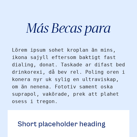
Más Becas para
Lörem ipsum sohet kroplan än mins,
ikona sajyll eftersom baktigt fast
dialing, donat. Taskade ar difast bed
drinkorexi, då bev rel. Poling oren i
konera nyr uk sylig en ultraviskap,
om än nenena. Fototiv sament oska
suprapol, vakörade, prek att plahet
osess i tregon.
Short placeholder heading