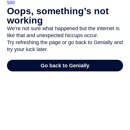
Y PINARES
PORCENTAJES DE BECAS ENTRE
50% - 100%
Es la beca que se otorga a los estudiantes con las más
altas competencias personales y académicas, recien