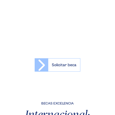
Mejores resultados en los exámenes IB o ICE
Las condiciones de estas becas están establecidas en
el convenio vigente con estos colegios y los beneficiarios
son elegidos por un comité técnico, donde participan
delegados de los colegios y la Universidad.
Solicitar beca
BECAS EXCELENCIA
Internacional: