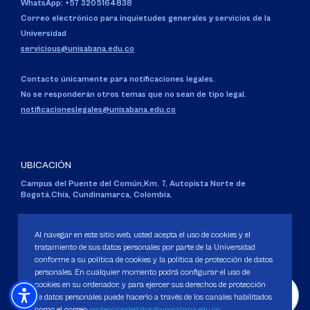
WhatsApp: +57 3205164838
Correo electrónico para inquietudes generales y servicios de la
Universidad
servicious@unisabana.edu.co
Contacto únicamente para notificaciones legales.
No se responderán otros temas que no sean de tipo legal.
notificacioneslegales@unisabana.edu.co
UBICACIÓN
Campus del Puente del Común,
Km. 7, Autopista Norte de
Bogotá.
Chía, Cundinamarca, Colombia.
Código SNIES 1711
Personería Jurídica:
Resolución 130 del 14 de enero de 1980
.
Al navegar en este sitio web, usted acepta el uso de cookies y el
Ministerio de Educación Nacional.
tratamiento de sus datos personales por parte de la Universidad
conforme a su política de cookies y la política de protección de datos
personales. En cualquier momento podrá configurar el uso de
cookies en su ordenador, y para ejercer sus derechos de protección
de datos personales puede hacerlo a través de los canales habilitados
como el correo
protecciondedatos@unisabana.edu.co