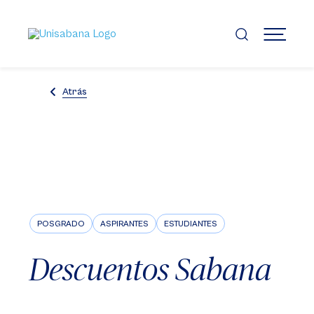
Pasar
al
contenido
MENÚ
principal
Atrás
POSGRADO
ASPIRANTES
ESTUDIANTES
Descuentos Sabana