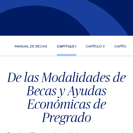
ADO
MANUAL DE BECAS
CAPÍTULO I
CAPÍTULO II
CAPÍTULO II
De las Modalidades de
Becas y Ayudas
Económicas de
Pregrado