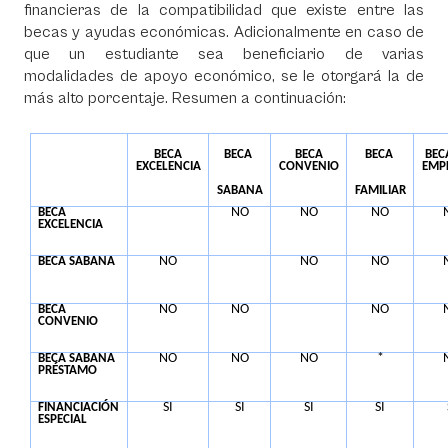
financieras de la compatibilidad que existe entre las
becas y ayudas económicas. Adicionalmente en caso de
que un estudiante sea beneficiario de varias
modalidades de apoyo económico, se le otorgará la de
más alto porcentaje. Resumen a continuación:
BECA
BECA
BECA
BECA
BEC
EXCELENCIA
CONVENIO
EMP
SABANA
FAMILIAR
NO
NO
NO
BECA
EXCELENCIA
NO
NO
NO
BECA SABANA
NO
NO
NO
BECA
CONVENIO
NO
NO
NO
*
BECA SABANA
PRÉSTAMO
SI
SI
SI
SI
FINANCIACIÓN
ESPECIAL