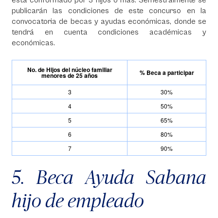
está conformado por 3 hijos o más. Semestralmente se
publicarán las condiciones de este concurso en la
convocatoria de becas y ayudas económicas, donde se
tendrá en cuenta condiciones académicas y
económicas.
No. de Hijos del núcleo familiar
% Beca a participar
menores de 25 años
3
30%
4
50%
5
65%
6
80%
7
90%
5. Beca Ayuda Sabana
hijo de empleado