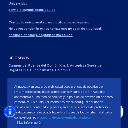
Universidad
servicious@unisabana.edu.co
Contacto únicamente para notificaciones legales.
No se responderán otros temas que no sean de tipo legal.
notificacioneslegales@unisabana.edu.co
UBICACIÓN
Campus del Puente del Común,
Km. 7, Autopista Norte de
Bogotá.
Chía, Cundinamarca, Colombia.
Código SNIES 1711
Personería Jurídica:
Resolución 130 del 14 de enero de 1980
.
Al navegar en este sitio web, usted acepta el uso de cookies y el
Ministerio de Educación Nacional.
tratamiento de sus datos personales por parte de la Universidad
conforme a su política de cookies y la política de protección de datos
personales. En cualquier momento podrá configurar el uso de
cookies en su ordenador, y para ejercer sus derechos de protección
de datos personales puede hacerlo a través de los canales habilitados
como el correo
protecciondedatos@unisabana.edu.co
Política de Protección de datos
Más información
Política de Cookies