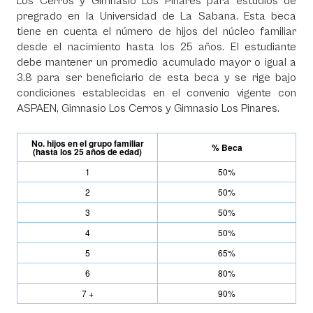
Los Cerros y Gimnasio Los Pinares para estudios de
pregrado en la Universidad de La Sabana. Esta beca
tiene en cuenta el número de hijos del núcleo familiar
desde el nacimiento hasta los 25 años. El estudiante
debe mantener un promedio acumulado mayor o igual a
3.8 para ser beneficiario de esta beca y se rige bajo
condiciones establecidas en el convenio vigente con
ASPAEN, Gimnasio Los Cerros y Gimnasio Los Pinares.
No. hijos en el grupo familiar
% Beca
(hasta los 25 años de edad)
1
50%
2
50%
3
50%
4
50%
5
65%
6
80%
7 +
90%