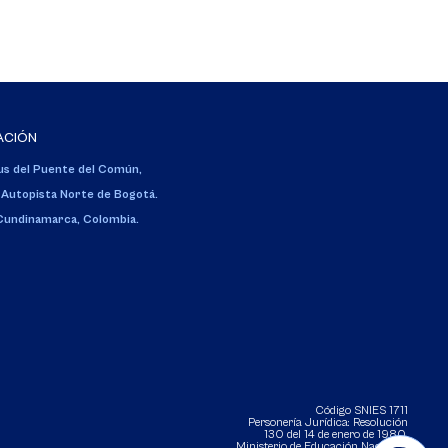
ACIÓN
s del Puente del Común,
 Autopista Norte de Bogotá.
 Cundinamarca, Colombia.
Código SNIES 1711
Personería Jurídica:
Resolución
130 del 14 de enero de 1980
.
Ministerio de Educación Nacional.