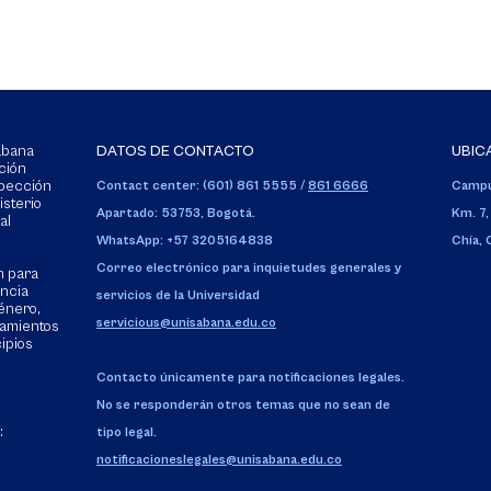
Sabana
DATOS DE CONTACTO
UBIC
ción
spección
Contact center: (601) 861 5555
/
861 6666
Campu
isterio
Apartado: 53753, Bogotá.
Km. 7,
al
WhatsApp: +57 3205164838
Chía,
Correo electrónico para inquietudes generales y
n para
encia
servicios de la Universidad
énero,
servicious@unisabana.edu.co
tamientos
cipios
Contacto únicamente para notificaciones legales.
No se responderán otros temas que no sean de
:
tipo legal.
notificacioneslegales@unisabana.edu.co