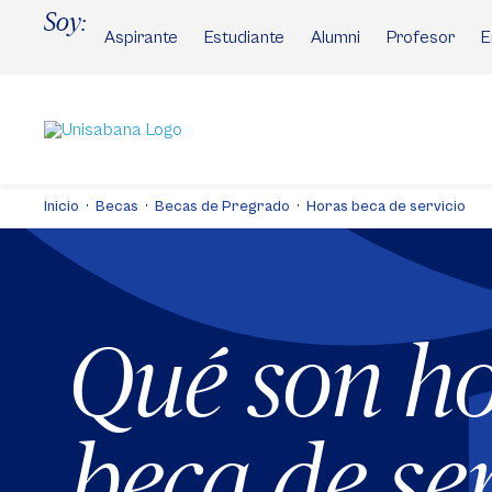
Pasar
Soy:
al
Aspirante
Estudiante
Alumni
Profesor
E
contenido
principal
Inicio
Becas
Becas de Pregrado
Horas beca de servicio
Qué son h
beca de se