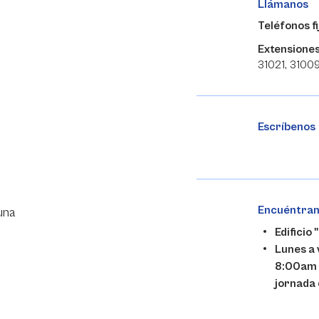
Llámanos
Teléfonos fi
Extensiones
31021, 3100
Escríbenos
Encuéntra
una
Edificio 
Lunes a 
8:00am
jornada