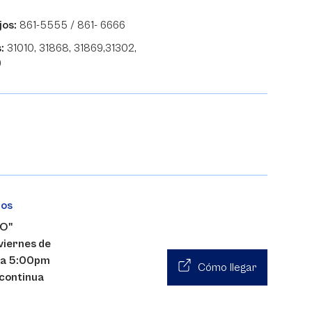
jos:
861-5555 / 861- 6666
:
31010, 31868, 31869,31302,
9
nos
"O"
viernes de
 a 5:00pm
Cómo llegar
 continua