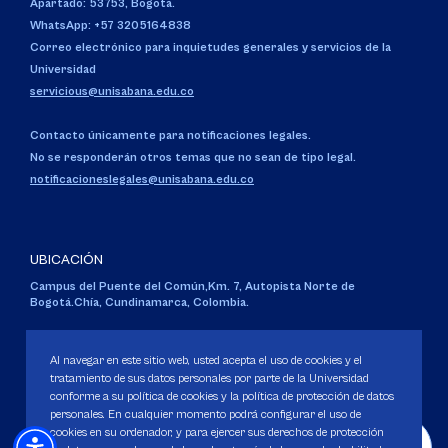
Apartado: 53753, Bogotá.
WhatsApp: +57 3205164838
Correo electrónico para inquietudes generales y servicios de la
Universidad
servicious@unisabana.edu.co
Contacto únicamente para notificaciones legales.
No se responderán otros temas que no sean de tipo legal.
notificacioneslegales@unisabana.edu.co
UBICACIÓN
Campus del Puente del Común,
Km. 7, Autopista Norte de
Bogotá.
Chía, Cundinamarca, Colombia.
Código SNIES 1711
Personería Jurídica:
Resolución 130 del 14 de enero de 1980
.
Al navegar en este sitio web, usted acepta el uso de cookies y el
Ministerio de Educación Nacional.
tratamiento de sus datos personales por parte de la Universidad
conforme a su política de cookies y la política de protección de datos
personales. En cualquier momento podrá configurar el uso de
cookies en su ordenador, y para ejercer sus derechos de protección