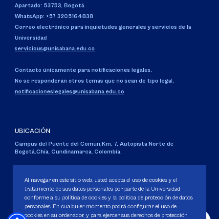
Apartado: 53753, Bogotá.
WhatsApp: +57 3205164838
Correo electrónico para inquietudes generales y servicios de la
Universidad
servicious@unisabana.edu.co
Contacto únicamente para notificaciones legales.
No se responderán otros temas que no sean de tipo legal.
notificacioneslegales@unisabana.edu.co
UBICACIÓN
Campus del Puente del Común,
Km. 7, Autopista Norte de
Bogotá.
Chía, Cundinamarca, Colombia.
Código SNIES 1711
Personería Jurídica:
Resolución 130 del 14 de enero de 1980
.
Al navegar en este sitio web, usted acepta el uso de cookies y el
Ministerio de Educación Nacional.
tratamiento de sus datos personales por parte de la Universidad
conforme a su política de cookies y la política de protección de datos
personales. En cualquier momento podrá configurar el uso de
cookies en su ordenador, y para ejercer sus derechos de protección