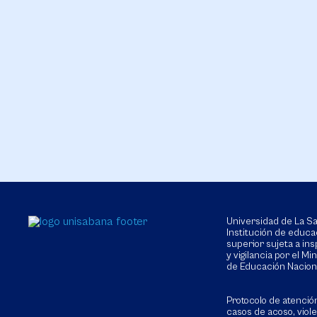
Universidad de La 
Institución de educa
superior sujeta a in
y vigilancia por el Min
de Educación Nacion
Protocolo de atenció
casos de acoso, viol