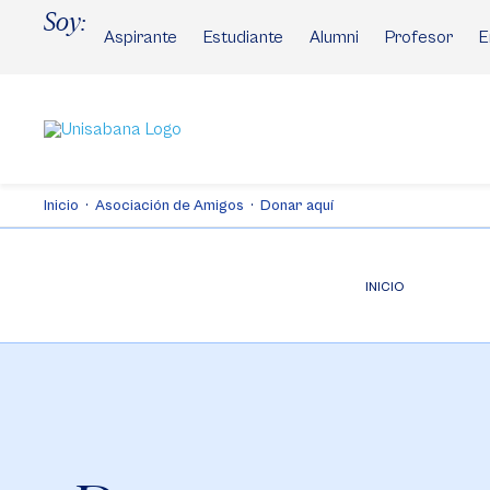
Pasar
Soy:
al
Aspirante
Estudiante
Alumni
Profesor
E
contenido
principal
Inicio
Asociación de Amigos
Donar aquí
INICIO