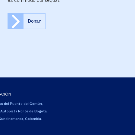
ea commodo consequat.
Donar
ACIÓN
s del Puente del Común,
 Autopista Norte de Bogotá.
 Cundinamarca, Colombia.