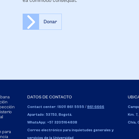
ea commodo consequat.
Donar
Sabana
DATOS DE CONTACTO
UBIC
ción
spección
Contact center: (601) 861 5555
/
861 6666
Campu
isterio
Apartado: 53753, Bogotá.
Km. 7,
al
WhatsApp: +57 3205164838
Chía,
Correo electrónico para inquietudes generales y
n para
encia
servicios de la Universidad