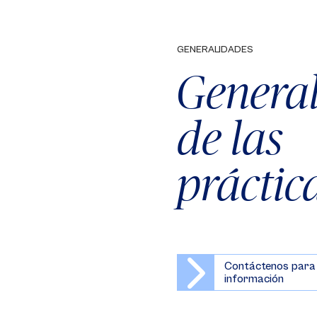
GENERALIDADES
Genera
de las
práctic
Contáctenos para
información