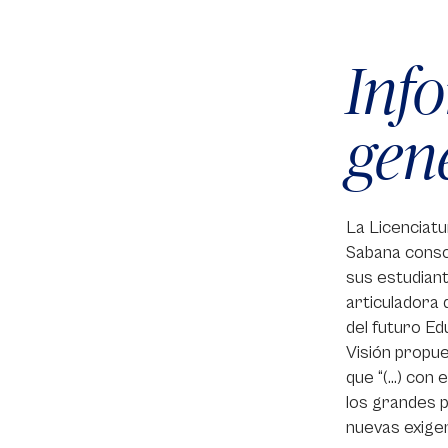
Inf
gen
La Licenciatu
Sabana consci
sus estudiant
articuladora 
del futuro Ed
Visión propue
que “(…) con 
los grandes p
nuevas exigen