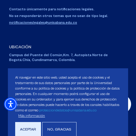
Contacto únicamente para notificaciones legales.
No se responderán otros temas que no sean de tipo legal.
notificacioneslegales@unisabana.edu.co
UBICACIÓN
Campus del Puente del Común,
Km. 7, Autopista Norte de
Bogotá.
Chía, Cundinamarca, Colombia.
Código SNIES 1711
Personería Jurídica:
Resolución 130 del 14 de enero de 1980
.
Al navegar en este sitio web, usted acepta el uso de cookies y el
Ministerio de Educación Nacional.
tratamiento de sus datos personales por parte de la Universidad
conforme a su política de cookies y la política de protección de datos
personales. En cualquier momento podrá configurar el uso de
cookies en su ordenador, y para ejercer sus derechos de protección
de datos personales puede hacerlo a través de los canales habilitados
como el correo
protecciondedatos@unisabana.edu.co
Política de Protección de datos
Más información
Política de Cookies
Derechos Pecuniarios
ACEPTAR
NO, GRACIAS