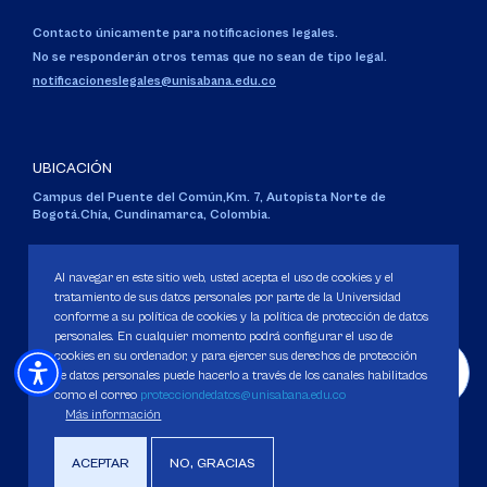
Contacto únicamente para notificaciones legales.
No se responderán otros temas que no sean de tipo legal.
notificacioneslegales@unisabana.edu.co
UBICACIÓN
Campus del Puente del Común,
Km. 7, Autopista Norte de
Bogotá.
Chía, Cundinamarca, Colombia.
Código SNIES 1711
Personería Jurídica:
Resolución 130 del 14 de enero de 1980
.
Al navegar en este sitio web, usted acepta el uso de cookies y el
Ministerio de Educación Nacional.
tratamiento de sus datos personales por parte de la Universidad
conforme a su política de cookies y la política de protección de datos
personales. En cualquier momento podrá configurar el uso de
cookies en su ordenador, y para ejercer sus derechos de protección
de datos personales puede hacerlo a través de los canales habilitados
como el correo
protecciondedatos@unisabana.edu.co
Política de Protección de datos
Más información
Política de Cookies
Derechos Pecuniarios
ACEPTAR
NO, GRACIAS