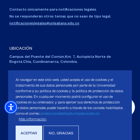
Contacto únicamente para notificaciones legales.
No se responderán otros temas que no sean de tipo legal.
notificacioneslegales@unisabana.edu.co
UBICACIÓN
Campus del Puente del Común,
Km. 7, Autopista Norte de
Bogotá.
Chía, Cundinamarca, Colombia.
Código SNIES 1711
Personería Jurídica:
Resolución 130 del 14 de enero de 1980
.
Al navegar en este sitio web, usted acepta el uso de cookies y el
Ministerio de Educación Nacional.
tratamiento de sus datos personales por parte de la Universidad
conforme a su política de cookies y la política de protección de datos
personales. En cualquier momento podrá configurar el uso de
cookies en su ordenador, y para ejercer sus derechos de protección
de datos personales puede hacerlo a través de los canales habilitados
como el correo
protecciondedatos@unisabana.edu.co
Política de Protección de datos
Más información
Política de Cookies
Derechos Pecuniarios
ACEPTAR
NO, GRACIAS